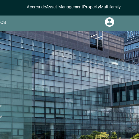
Acerca de
Asset Management
Property
Multifamily
OS